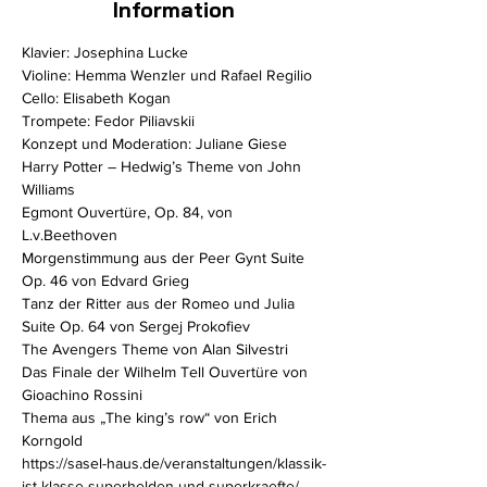
Information
Klavier: Josephina Lucke

Violine: Hemma Wenzler und Rafael Regilio

Cello: Elisabeth Kogan

Trompete: Fedor Piliavskii

Konzept und Moderation: Juliane Giese
Harry Potter – Hedwig’s Theme von John 
Williams

Egmont Ouvertüre, Op. 84, von 
L.v.Beethoven

Morgenstimmung aus der Peer Gynt Suite 
Op. 46 von Edvard Grieg

Tanz der Ritter aus der Romeo und Julia 
Suite Op. 64 von Sergej Prokofiev

The Avengers Theme von Alan Silvestri

Das Finale der Wilhelm Tell Ouvertüre von 
Gioachino Rossini

Thema aus „The king’s row“ von Erich 
Korngold
https://sasel-haus.de/veranstaltungen/klassik-
ist-klasse-superhelden-und-superkraefte/