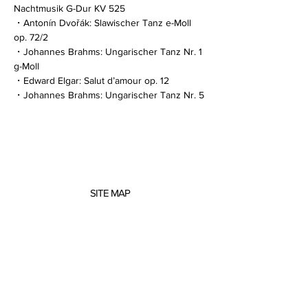
Nachtmusik G-Dur KV 525
・Antonín Dvořák: Slawischer Tanz e-Moll 
op. 72/2
・Johannes Brahms: Ungarischer Tanz Nr. 1 
g-Moll
・Edward Elgar: Salut d’amour op. 12
・Johannes Brahms: Ungarischer Tanz Nr. 5
SITE MAP
About me
Concerts
Projects
Scores
Music Education
Contact